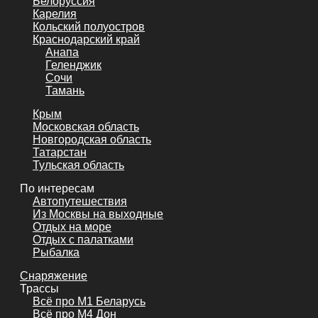
Белоруссия
Карелия
Кольский полуостров
Краснодарский край
Анапа
Геленджик
Сочи
Тамань
Крым
Московская область
Новгородская область
Татарстан
Тульская область
По интересам
Автопутешествия
Из Москвы на выходные
Отдых на море
Отдых с палатками
Рыбалка
Снаряжение
Трассы
Всё про М1 Беларусь
Всё про М4 Дон