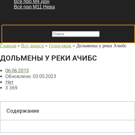
Всё про М4 Дон
Всё про М11 Нева
Поиск
Поиск
Close this search box.
Главная
»
Все записи
»
Геленджик
»
Дольмены у реки Ачибс
ДОЛЬМЕНЫ У РЕКИ АЧИБС
06.06.2013
Обновлено: 03.05.2023
Нет
3 369
Содержание