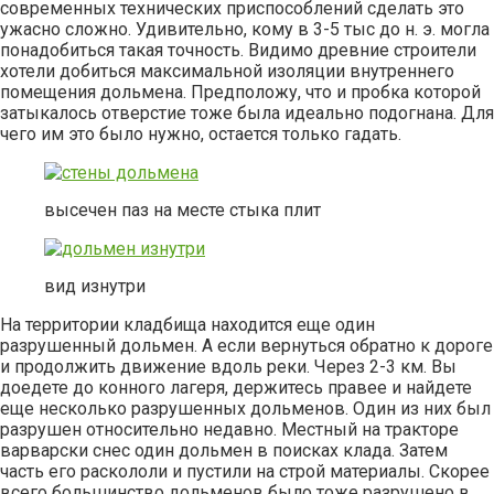
современных технических приспособлений сделать это
ужасно сложно. Удивительно, кому в 3-5 тыс до н. э. могла
понадобиться такая точность. Видимо древние строители
хотели добиться максимальной изоляции внутреннего
помещения дольмена. Предположу, что и пробка которой
затыкалось отверстие тоже была идеально подогнана. Для
чего им это было нужно, остается только гадать.
высечен паз на месте стыка плит
вид изнутри
На территории кладбища находится еще один
разрушенный дольмен. А если вернуться обратно к дороге
и продолжить движение вдоль реки. Через 2-3 км. Вы
доедете до конного лагеря, держитесь правее и найдете
еще несколько разрушенных дольменов. Один из них был
разрушен относительно недавно. Местный на тракторе
варварски снес один дольмен в поисках клада. Затем
часть его раскололи и пустили на строй материалы. Скорее
всего большинство дольменов было тоже разрушено в