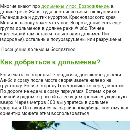
Многие знают про
дольмены у пос. Возрождение
, в
долине реки Жанэ, туда постоянно возят экскурсии из
Геленджика и других курортов Краснодарского края.
Меньше народу знает что у пос. Возрождение есть еще
группа дольменов в долине реки Ачибс. Точнее
уцелевший там остался только один дольмен Лит
(здоровья), остальные полуразрушены или разрушены.
Посещение дольмена бесплатное.
Как добраться к дольменам?
Если ехать со стороны Геленджика, доезжаете до реки
Ачибс и сразу после моста сворачиваете налево на
грунтовку. Если в сторону Геленджика, то перед мостом.
По дороге не едем, а сразу паркуемся. Встаем к реке
спиной и рядом с трассой в лес ищем тропинку уходящую
вверх. Через метров 300 вы упретесь в дольмен
здоровья. Он находится на окраине кладбища, поэтому как
ориентир можете этим воспользоваться.