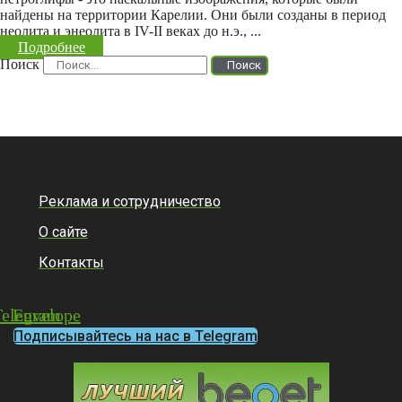
найдены на территории Карелии. Они были созданы в период
неолита и энеолита в IV-II веках до н.э., ...
Подробнее
Поиск
Поиск
Реклама и сотрудничество
О сайте
Контакты
Telegram
Envelope
Подписывайтесь на нас в Telegram