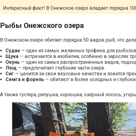
Интересный факт! В Онежское озеро впадает порядка 1000
Рыбы Онежского озера
В Онежском озере обитает порядка 50 видов рыб, что де
Судак
— один из самых желанных трофеев для рыболовов
Щука
— встречается в изобилии, особенно в зарослях тр
Окунь
— один из самых распространенных видов, подхо
Лещ
— предпочитает глубокие части озера.
Сиг
— ценится за свои вкусовые качества и ловится пр
Семга и форель
— обитают в более холодных и глубоки
А также густера, ряпушка, корюшка, озёрный лосось, угорь, 