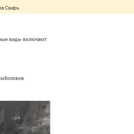
ка Свирь.
рные виды включают:
 рыболовов.