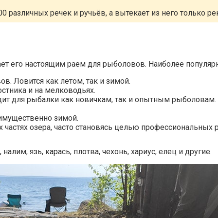
 различных речек и ручьёв, а вытекает из него только ре
лает его настоящим раем для рыболовов. Наиболее популя
. Ловится как летом, так и зимой.
остника и на мелководьях.
дит для рыбалки как новичкам, так и опытным рыболовам.
еимущественно зимой.
х частях озера, часто становясь целью профессиональных
налим, язь, карась, плотва, чехонь, хариус, елец и другие.