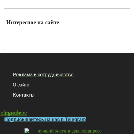
Интересное на сайте
Реклама и сотрудничество
О сайте
Контакты
Telegram
Envelope
Подписывайтесь на нас в Telegram