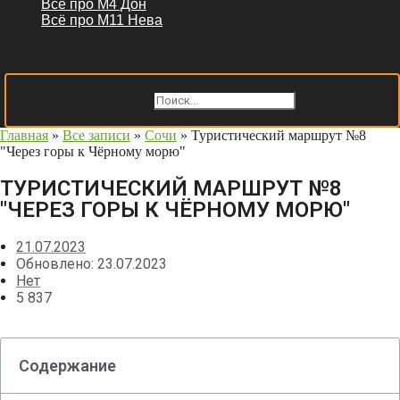
Всё про М4 Дон
Всё про М11 Нева
Поиск
Поиск
Close this search box.
Главная
»
Все записи
»
Сочи
»
Туристический маршрут №8
"Через горы к Чёрному морю"
ТУРИСТИЧЕСКИЙ МАРШРУТ №8
"ЧЕРЕЗ ГОРЫ К ЧЁРНОМУ МОРЮ"
21.07.2023
Обновлено: 23.07.2023
Нет
5 837
Содержание