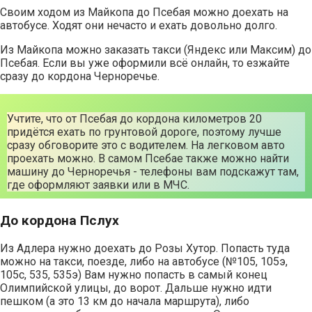
Своим ходом из Майкопа до Псебая можно доехать на
автобусе. Ходят они нечасто и ехать довольно долго.
Из Майкопа можно заказать такси (Яндекс или Максим) до
Псебая. Если вы уже оформили всё онлайн, то езжайте
сразу до кордона Черноречье.
Учтите, что от Псебая до кордона километров 20
придётся ехать по грунтовой дороге, поэтому лучше
сразу обговорите это с водителем. На легковом авто
проехать можно. В самом Псебае также можно найти
машину до Черноречья - телефоны вам подскажут там,
где оформляют заявки или в МЧС.
До кордона Пслух
Из Адлера нужно доехать до Розы Хутор. Попасть туда
можно на такси, поезде, либо на автобусе (№105, 105э,
105с, 535, 535э) Вам нужно попасть в самый конец
Олимпийской улицы, до ворот. Дальше нужно идти
пешком (а это 13 км до начала маршрута), либо