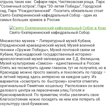
отдыха, таких как: Сафари-парк, Чистяковская роща, Парк
"Солнечный остров", Парк "30-летия Победы", Городской
сад, Парк "Рождественский". Посетить обязательно стоит
Свято-Екатерининский кафедральный Собор - один из
самых больших храмов в России.
Свято-Екатерининский кафедральный Собор
Множество музеев – Литературный музей Кубани,
Отрадненский краеведческий музей, Музей военной
техники «Оружие Победы», Музей почтовой связи на
Кубани, Краснодарский государственный историко-
археологический музей-заповедник им. Е.Д. Фелицына,
Музей культуризма «Самсон» - единственный в России.
Опять же посмотреть одним глазком, тут не получится, но в
Краснодар можно просто заехать и поколесить по городу –
в летний период здесь интересно на каждом шагу. Из
вариантов «осмотреть по быстрому» хочется отметить
оригинальный Памятник кошельку. Расположен он возле
делового центра на пересечении улиц Гоголя и
Красноармейской. По приметам, чтобы увеличить свое
благосостояние нужно посидеть на нем или потереть об
скульптуру свой бумажник.