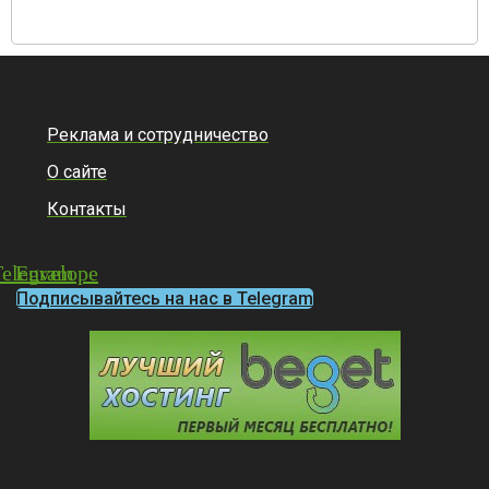
Реклама и сотрудничество
О сайте
Контакты
Telegram
Envelope
Подписывайтесь на нас в Telegram