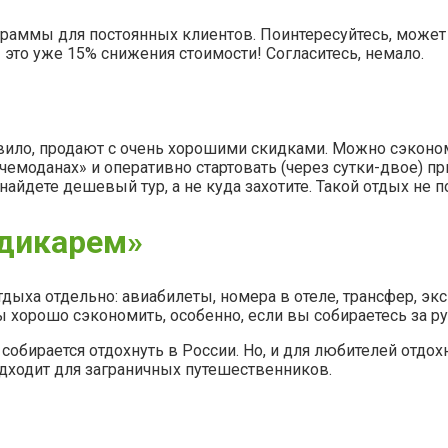
раммы для постоянных клиентов. Поинтересуйтесь, может б
 это уже 15% снижения стоимости! Согласитесь, немало.
авило, продают с очень хорошими скидками. Можно сэкономи
 чемоданах» и оперативно стартовать (через сутки-двое) п
найдете дешевый тур, а не куда захотите. Такой отдых не п
«дикарем»
ыха отдельно: авиабилеты, номера в отеле, трансфер, экск
бы хорошо сэкономить, особенно, если вы собираетесь за р
собирается отдохнуть в России. Но, и для любителей отдох
подходит для заграничных путешественников.