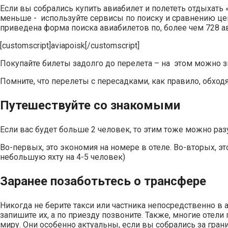
Если вы собрались купить авиабилет и полететь отдыхать 
меньше - используйте сервисы по поиску и сравнению цен
приведена форма поиска авиабилетов по, более чем 728 а
[customscript]aviapoisk[/customscript]
Покупайте билеты задолго до перелета – на этом можно з
Помните, что перелеты с пересадками, как правило, обходя
Путешествуйте со знакомыми
Если вас будет больше 2 человек, то этим тоже можно ра
Во-первых, это экономия на номере в отеле. Во-вторых, э
небольшую яхту на 4-5 человек)
Заранее позаботьтесь о трансфере
Никогда не берите такси или частника непосредственно в а
запишите их, а по приезду позвоните. Также, многие отел
миру. Они особенно актуальны, если вы собрались за грани