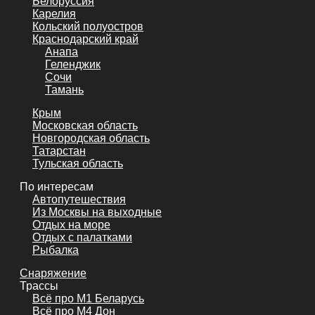
Белоруссия
Карелия
Кольский полуостров
Краснодарский край
Анапа
Геленджик
Сочи
Тамань
Крым
Московская область
Новгородская область
Татарстан
Тульская область
По интересам
Автопутешествия
Из Москвы на выходные
Отдых на море
Отдых с палатками
Рыбалка
Снаряжение
Трассы
Всё про М1 Беларусь
Всё про М4 Дон