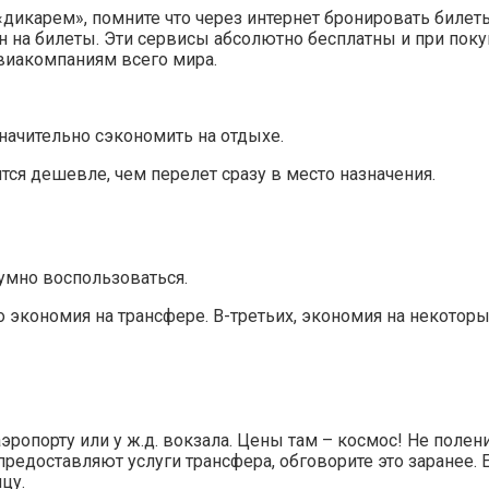
«дикарем», помните что через интернет бронировать билет
 на билеты. Эти сервисы абсолютно бесплатны и при покуп
виакомпаниям всего мира.
начительно сэкономить на отдыхе.
тся дешевле, чем перелет сразу в место назначения.
зумно воспользоваться.
то экономия на трансфере. В-третьих, экономия на некото
эропорту или у ж.д. вокзала. Цены там – космос! Не полен
и предоставляют услуги трансфера, обговорите это заранее
цу.