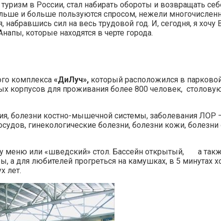
туризм в России, стал набирать обороты и возвращать себ
льше и больше пользуются спросом, нежели многочисленны
я, набравшись сил на весь трудовой год. И, сегодня, я хо
напы, которые находятся в черте города.
ного комплекса
«ДиЛуч»,
который расположился в парковой 
ых корпусов для проживания более 800 человек, столовую
я, болезни костно-мышечной системы, заболевания ЛОР –
судов, гинекологические болезни, болезни кожи, болезни 
ому меню или «шведский» стол. Бассейн открытый, а так
ы, а для любителей прогреться на камушках, в 5 минутах 
х лет.