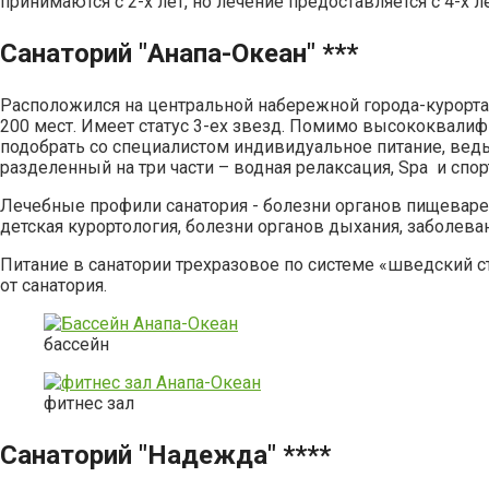
принимаются с 2-х лет, но лечение предоставляется с 4-х ле
Санаторий "Анапа-Океан" ***
Расположился на центральной набережной города-курорта 
200 мест. Имеет статус 3-ех звезд. Помимо высококвали
подобрать со специалистом индивидуальное питание, ведь к
разделенный на три части – водная релаксация, Spa и спо
Лечебные профили санатория - болезни органов пищеваре
детская курортология, болезни органов дыхания, заболева
Питание в санатории трехразовое по системе «шведский 
от санатория.
бассейн
фитнес зал
Санаторий "Надежда" ****