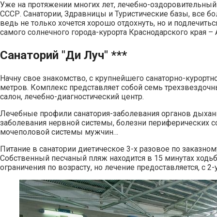
Уже на протяжении многих лет, лечебно-оздоровительный 
СССР.
Санатории, Здравницы и Туристические базы, все бо
ведь не только хочется хорошо отдохнуть, но и подлечитьс
самого солнечного города-курорта Краснодарского края – А
Санаторий "Ди Луч" ***
Начну свое знакомство, с крупнейшего санаторно-курорт
метров. Комплекс представляет собой семь трехзвездочн
салон, лечебно-диагностический центр.
Лечебные профили санатория-заболевания органов дыхани
заболевания нервной системы, болезни периферических со
мочеполовой системы мужчин…
Питание в санатории диетическое 3-х разовое по заказн
Собственный песчаный пляж находится в 15 минутах ходьб
ограничения по возрасту, но лечение предоставляется, с 2-у