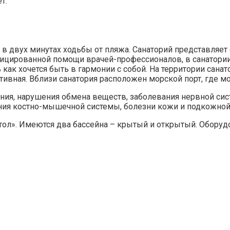
т.
в двух минутах ходьбы от пляжа. Санаторий представляет
фицированной помощи врачей-профессионалов, в санатории
ак хочется быть в гармонии с собой. На территории санато
ртивная. Вблизи санатория расположен морской порт, где 
ния, нарушения обмена веществ, заболевания нервной сис
ния костно-мышечной системы, болезни кожи и подкожной к
стол». Имеются два бассейна – крытый и открытый. Обору