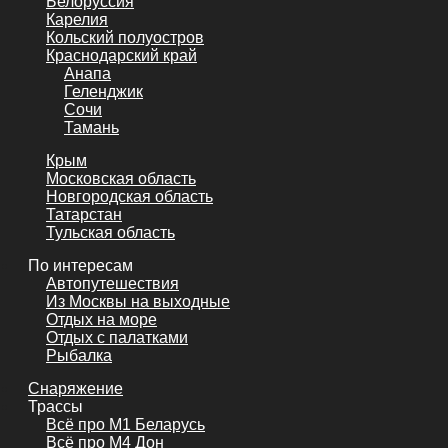
Белоруссия
Карелия
Кольский полуостров
Краснодарский край
Анапа
Геленджик
Сочи
Тамань
Крым
Московская область
Новгородская область
Татарстан
Тульская область
По интересам
Автопутешествия
Из Москвы на выходные
Отдых на море
Отдых с палатками
Рыбалка
Снаряжение
Трассы
Всё про М1 Беларусь
Всё про М4 Дон