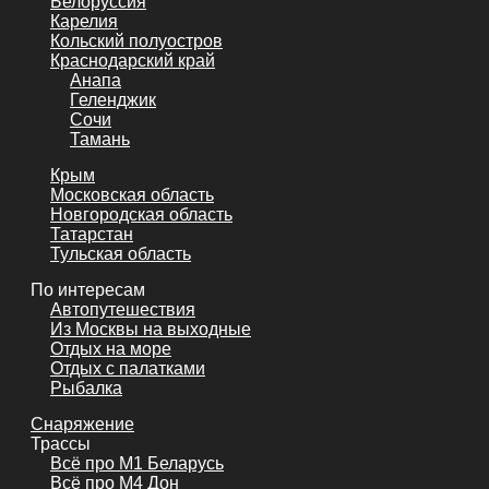
Белоруссия
Карелия
Кольский полуостров
Краснодарский край
Анапа
Геленджик
Сочи
Тамань
Крым
Московская область
Новгородская область
Татарстан
Тульская область
По интересам
Автопутешествия
Из Москвы на выходные
Отдых на море
Отдых с палатками
Рыбалка
Снаряжение
Трассы
Всё про М1 Беларусь
Всё про М4 Дон