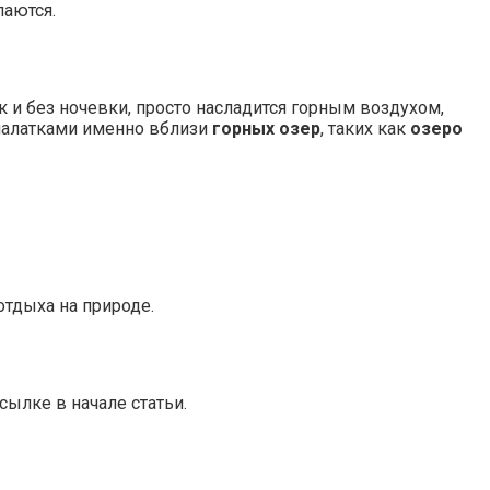
паются.
 и без ночевки, просто насладится горным воздухом,
палатками именно вблизи
горных
озер
, таких как
озеро
отдыха на природе.
сылке в начале статьи.