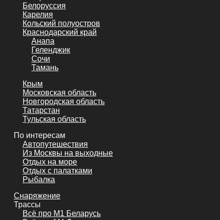
Белоруссия
Карелия
Кольский полуостров
Краснодарский край
Анапа
Геленджик
Сочи
Тамань
Крым
Московская область
Новгородская область
Татарстан
Тульская область
По интересам
Автопутешествия
Из Москвы на выходные
Отдых на море
Отдых с палатками
Рыбалка
Снаряжение
Трассы
Всё про М1 Беларусь