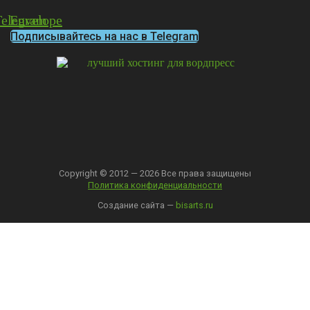
Telegram
Envelope
Подписывайтесь на нас в Telegram
Copyright © 2012 — 2026 Все права защищены
Политика конфиденциальности
Создание сайта —
bisarts.ru